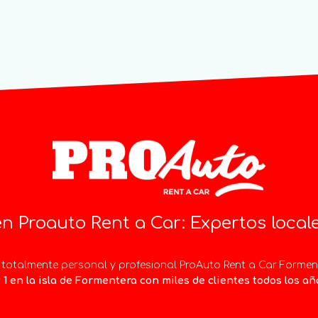
en Proauto Rent a Car: Expertos loca
totalmente personal y profesional ProAuto Rent a Car Forment
 1 en la isla de Formentera con miles de clientes todos los añ