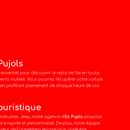
Pujols
ssentiel pour découvrir le reste de l’île en toute
nts inutiles. Vous pourrez récupérer votre voiture
a, en profitant pleinement de chaque heure de vos
ouristique
robustes Jeep, notre agence d’
Es Pujols
propose
e rapide et personnalisé. De plus, notre équipe
au cœur de Formentera encore plus agréable.