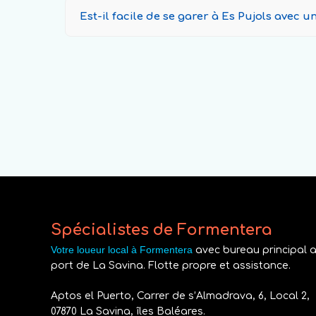
Est-il facile de se garer à Es Pujols avec u
Spécialistes de Formentera
Votre loueur local à Formentera
avec bureau principal 
port de La Savina. Flotte propre et assistance.
Aptos el Puerto, Carrer de s’Almadrava, 6, Local 2,
07870 La Savina, îles Baléares.