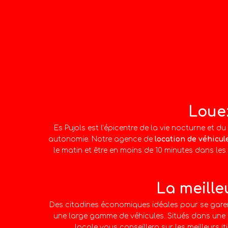
Louez
Es Pujols est l’épicentre de la vie nocturne et d
autonomie. Notre agence de
location de véhicule
le matin et être en moins de 10 minutes dans les
La meille
Des citadines économiques idéales pour se garer
une large gamme de véhicules. Situés dans une 
locale vous conseillera sur les meilleurs 