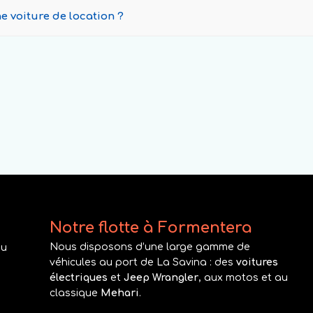
ne voiture de location ?
Notre flotte à Formentera
Nous disposons d’une large gamme de
au
véhicules au port de La Savina : des
voitures
électriques
et
Jeep Wrangler
, aux motos et au
classique
Mehari
.