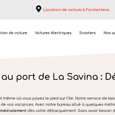
Location de voiture à Formentera
tion de voiture
Voitures électriques
Scooters
Nos a
 au port de La Savina : D
voiture port de Formente
Location de voiture port de Formentera
 même où vous posez le pied sur l’île. Notre service de
loc
e vos vacances. Avec notre bureau situé à quelques mètres
immédiatement
dès votre débarquement. Sans avoir besoin 