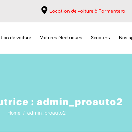
Location de voiture à Formentera
tion de voiture
Voitures électriques
Scooters
Nos a
trice :
admin_proauto2
admin_proauto2
Home