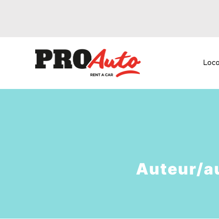
Loca
Auteur/au